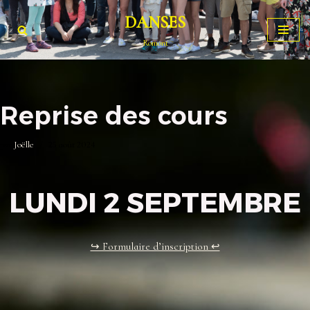
DANSES
Aller
Romont
au
contenu
Reprise des cours
par
Joëlle
25 août 2024
LUNDI 2 SEPTEMBRE
↪ Formulaire d’inscription ↩