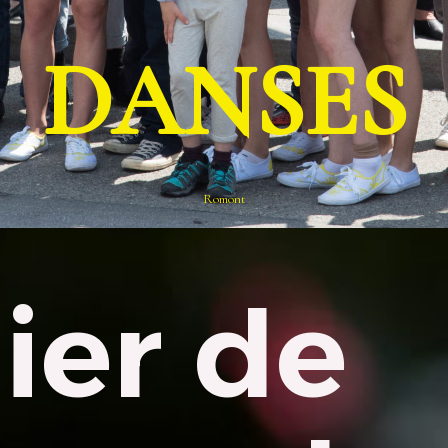
DANSES
Romont
ier de