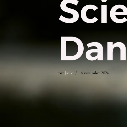
Sci
Dan
par
Joëlle
16 novembre 2024