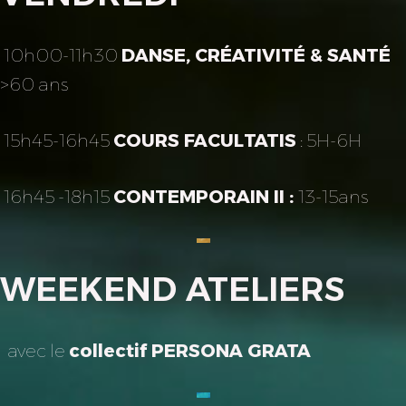
10h00-11h30
DANSE, CRÉATIVITÉ & SANTÉ
>60 ans
15h45-16h45
COURS FACULTATIS
: 5H-6H
16h45 -18h15
CONTEMPORAIN II :
13-15ans
WEEKEND ATELIERS
avec le
collectif PERSONA GRATA