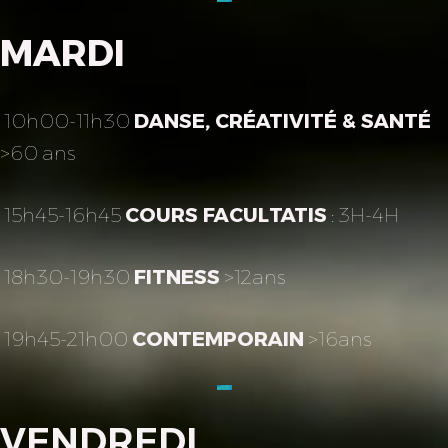
MARDI
10h00-11h30
DANSE, CRÉATIVITÉ & SANTÉ
>60 ans
15h45-16h45
COURS FACULTATIS
: 3H-4H
18h30-19h30
FITNESS
>12ans
19h45-21h00
CONTEMPORAIN
>16ans
VENDREDI