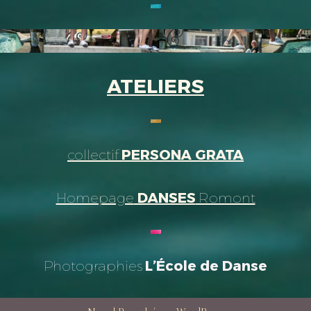
ATELIERS
collectif
PERSONA GRATA
Homepage
DANSES
Romont
Photographies
L’École de Danse