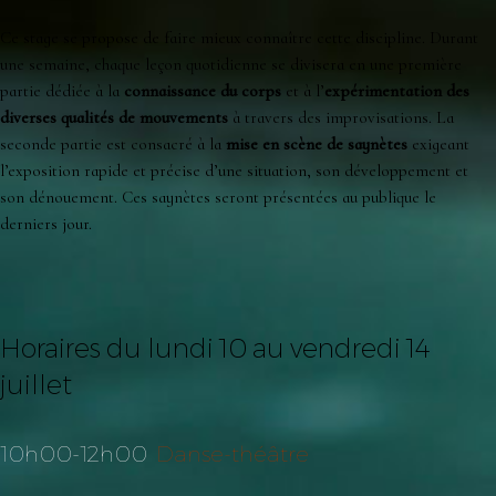
Ce stage se propose de faire mieux connaître cette discipline. Durant
une semaine, chaque leçon quotidienne se divisera en une première
partie dédiée à la
connaissance du corps
et à l’
expérimentation des
diverses qualités de mouvements
à travers des improvisations. La
seconde partie est consacré à la
mise en scène de saynètes
exigeant
l’exposition rapide et précise d’une situation, son développement et
son dénouement. Ces saynètes seront présentées au publique le
derniers jour.
Horaires du lundi 10 au vendredi 14
juillet
10h00-12h00
Danse-théâtre