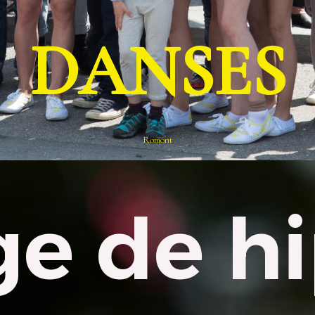
DANSES
Romont
ge de h