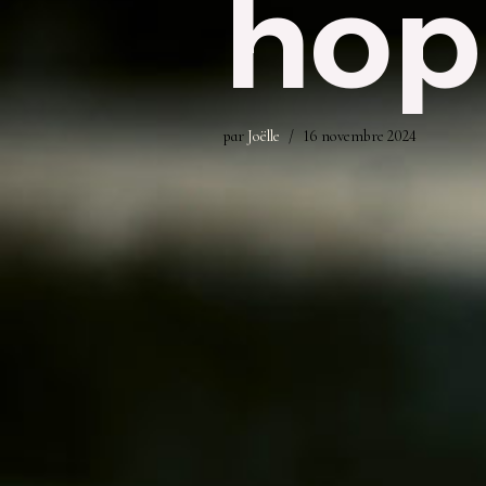
hop
par
Joëlle
16 novembre 2024