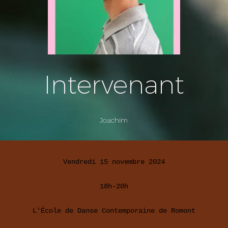
Intervenant
Joachim
Vendredi 15 novembre 2024

18h-20h

L'École de Danse Contemporaine de Romont