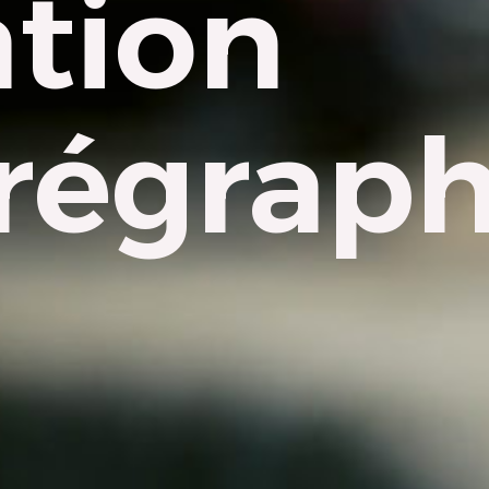
ation
régrap