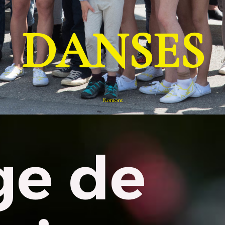
DANSES
Romont
ge de