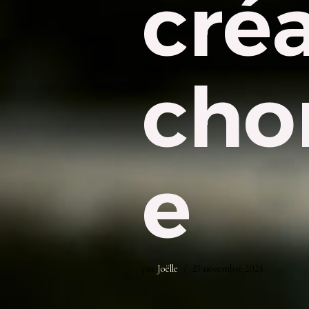
cré
cho
e
par
Joëlle
27 novembre 2024