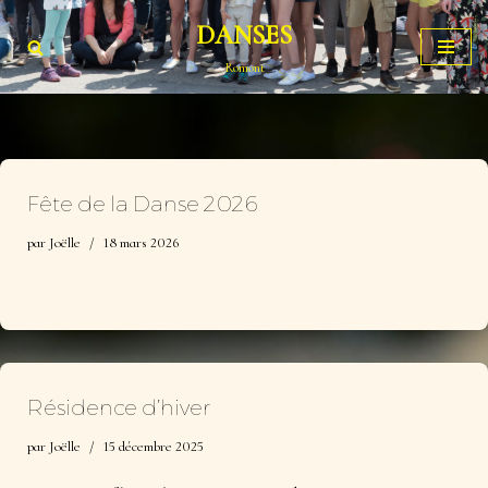
DANSES
Aller
Romont
au
contenu
Fête de la Danse 2026
par
Joëlle
18 mars 2026
Résidence d’hiver
par
Joëlle
15 décembre 2025