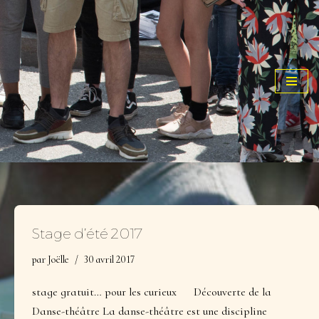
Stage d’été 2017
par
Joëlle
30 avril 2017
stage gratuit… pour les curieux Découverte de la
Danse-théâtre La danse-théâtre est une discipline