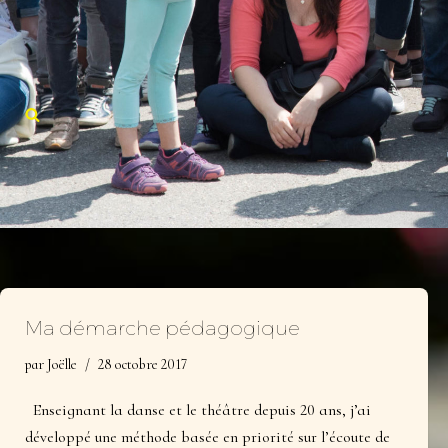
Aller
au
contenu
Ma démarche pédagogique
par
Joëlle
28 octobre 2017
Enseignant la danse et le théâtre depuis 20 ans, j’ai
développé une méthode basée en priorité sur l’écoute de