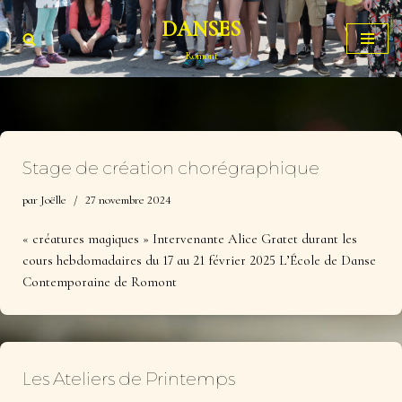
DANSES
Aller
Romont
au
contenu
Stage de création chorégraphique
par
Joëlle
27 novembre 2024
« créatures magiques » Intervenante Alice Gratet durant les
cours hebdomadaires du 17 au 21 février 2025 L’École de Danse
Contemporaine de Romont
Les Ateliers de Printemps