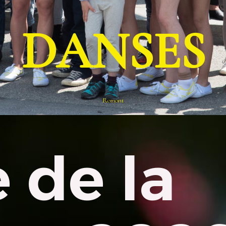
DANSES
Romont
 de la