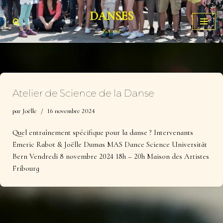
DANSES
Aller
Romont
au
contenu
Atelier de Science de la Danse
par
Joëlle
16 novembre 2024
Quel entraînement spécifique pour la danse ? Intervenants
Emeric Rabot & Joëlle Dumas MAS Dance Science Universität
Bern Vendredi 8 novembre 2024 18h – 20h Maison des Artistes
Fribourg