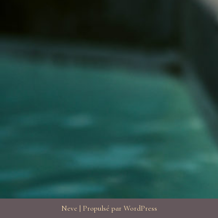
Neve
| Propulsé par
WordPress