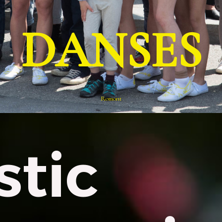
DANSES
Romont
stic