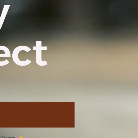
y
ect
is Verrey