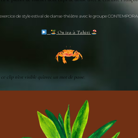
exercice de style estival de danse-théâtre avec le groupe CONTEMPORAI
On ira à Tahiti
 ce clip n’est visible qu’avec un mot de passe.