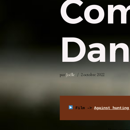
Com
Dan
par
Joëlle
2 octobre 2022
 Film -> 
Against hunting
Nous avons 