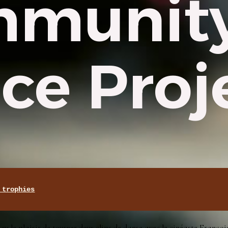
munit
ce Proj
 trophies
eu le plaisir de tourner deux clips de danse avec le cinéaste Franço