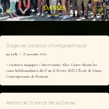
DANSES
Aller
Romont
au
contenu
Stage de création chorégraphique
par
Joëlle
27 novembre 2024
« créatures magiques » Intervenante Alice Gratet durant les
cours hebdomadaires du 17 au 21 février 2025 L’École de Danse
Contemporaine de Romont
Atelier de Science de la Danse